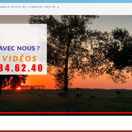
ants entre en chantier dès le 3
 BBQ
Q hormis dimanche
he