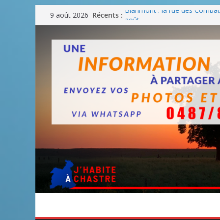
Passer
Récents :
Blanmont : la rue des Combatt
9 août 2026
au
août
Un WE de plus en plus chaud
contenu
Un WE parfait pour faire des
Un WE agréable pour des BB
Une fête nationale sans drac