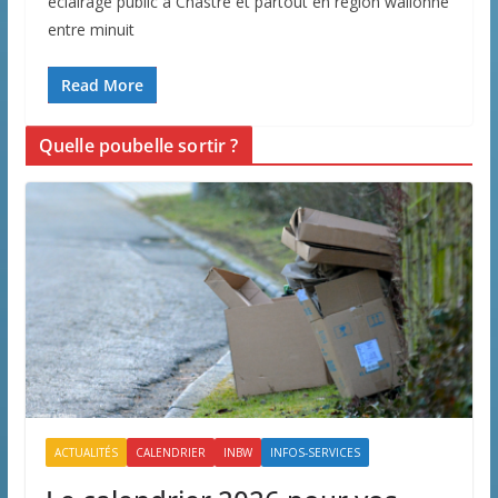
éclairage public à Chastre et partout en région wallonne
entre minuit
Read More
Quelle poubelle sortir ?
ACTUALITÉS
CALENDRIER
INBW
INFOS-SERVICES