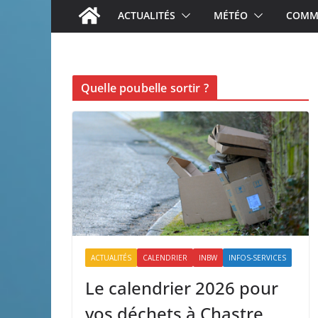
ACTUALITÉS
MÉTÉO
COMME
Quelle poubelle sortir ?
ACTUALITÉS
CALENDRIER
INBW
INFOS-SERVICES
Le calendrier 2026 pour
vos déchets à Chastre