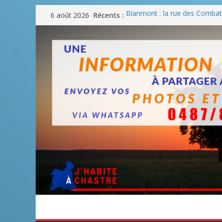
Passer
Récents :
Blanmont : la rue des Combatt
6 août 2026
au
août
Un WE de plus en plus chaud
contenu
Un WE parfait pour faire des
Un WE agréable pour des BB
Une fête nationale sans drac