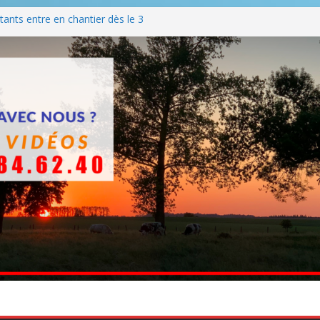
ants entre en chantier dès le 3
 BBQ
Q hormis dimanche
he