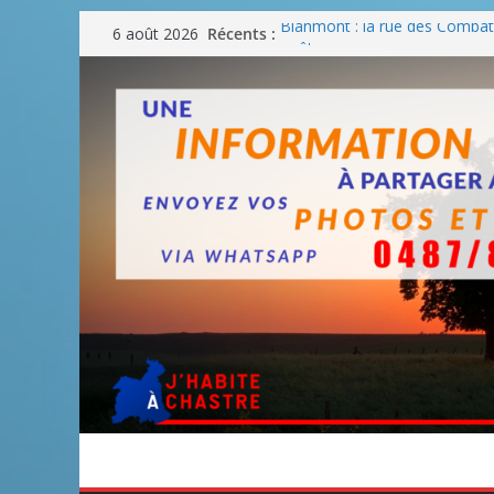
Passer
Blanmont : la rue des Combatt
Récents :
6 août 2026
août
au
Un WE de plus en plus chaud
contenu
Un WE parfait pour faire des
Un WE agréable pour des BB
Une fête nationale sans drac