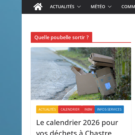
ACTUALITÉS
MÉTÉO
COMME
Quelle poubelle sortir ?
ACTUALITÉS
CALENDRIER
INBW
INFOS-SERVICES
Le calendrier 2026 pour
vos déchets à Chastre