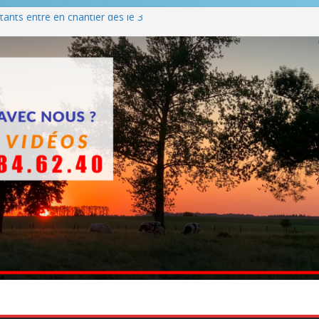
ants entre en chantier dès le 3
 BBQ
Q hormis dimanche
he