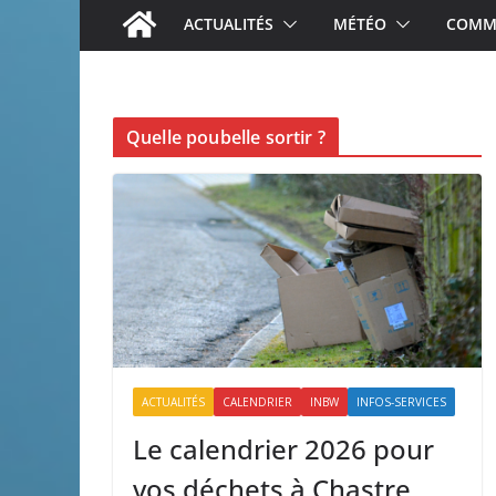
ACTUALITÉS
MÉTÉO
COMME
Quelle poubelle sortir ?
ACTUALITÉS
CALENDRIER
INBW
INFOS-SERVICES
Le calendrier 2026 pour
vos déchets à Chastre