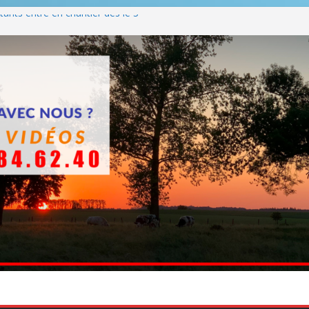
ants entre en chantier dès le 3
 BBQ
Q hormis dimanche
he