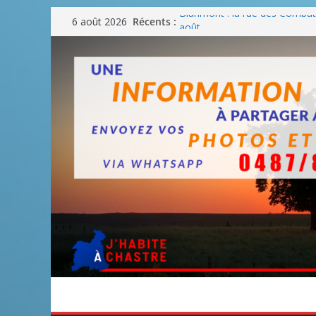
Passer
Récents :
Blanmont : la rue des Combatt
6 août 2026
au
août
Un WE de plus en plus chaud
contenu
Un WE parfait pour faire des
Un WE agréable pour des BB
Une fête nationale sans drac