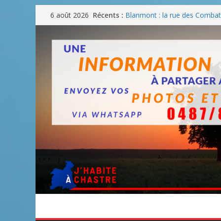
Passer
Récents :
Blanmont : la rue des Combatt
6 août 2026
au
août
Un WE de plus en plus chaud
contenu
Un WE parfait pour faire des
Un WE agréable pour des BB
Une fête nationale sans drac