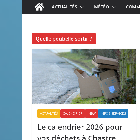
ACTUALITÉS
MÉTÉO
COMME
Quelle poubelle sortir ?
ACTUALITÉS
CALENDRIER
INBW
INFOS-SERVICES
Le calendrier 2026 pour
vos déchets à Chastre