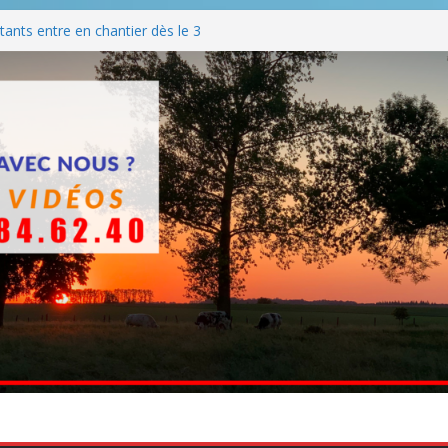
ants entre en chantier dès le 3
 BBQ
Q hormis dimanche
he