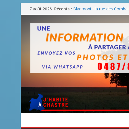
Passer
Récents :
Blanmont : la rue des Combatt
7 août 2026
au
août
Un WE de plus en plus chaud
contenu
Un WE parfait pour faire des
Un WE agréable pour des BB
Une fête nationale sans drac