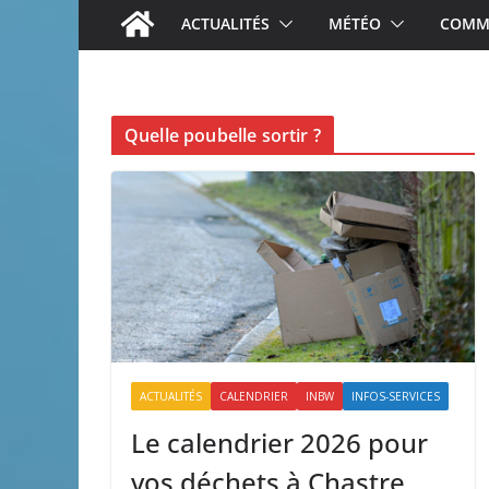
ACTUALITÉS
MÉTÉO
COMME
Quelle poubelle sortir ?
ACTUALITÉS
CALENDRIER
INBW
INFOS-SERVICES
Le calendrier 2026 pour
vos déchets à Chastre