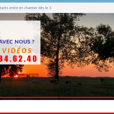
ants entre en chantier dès le 3
 BBQ
Q hormis dimanche
he