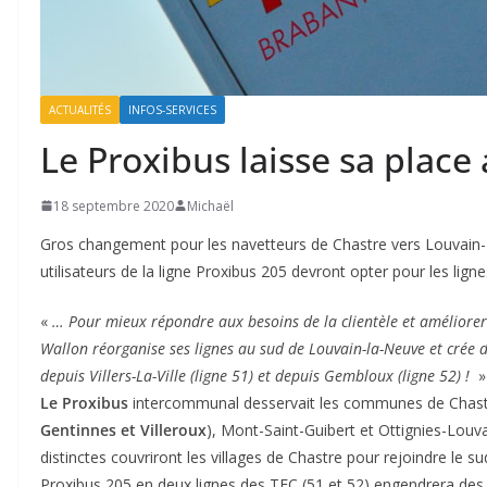
ACTUALITÉS
INFOS-SERVICES
Le Proxibus laisse sa place 
18 septembre 2020
Michaël
Gros changement pour les navetteurs de Chastre vers Louvain-L
utilisateurs de la ligne Proxibus 205 devront opter pour les lign
«
… Pour mieux répondre aux besoins de la clientèle et améliorer l
Wallon réorganise ses lignes au sud de Louvain-la-Neuve et crée de
depuis Villers-La-Ville (ligne 51) et depuis Gembloux (ligne 52) !
»
Le Proxibus
intercommunal desservait les communes de Chast
Gentinnes et Villeroux
), Mont-Saint-Guibert et Ottignies-Louv
distinctes couvriront les villages de Chastre pour rejoindre le s
Proxibus 205 en deux lignes des TEC (51 et 52) engendrera de