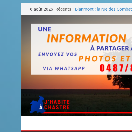
Passer
Récents :
Blanmont : la rue des Combatt
6 août 2026
au
août
Un WE de plus en plus chaud
contenu
Un WE parfait pour faire des
Un WE agréable pour des BB
Une fête nationale sans drac