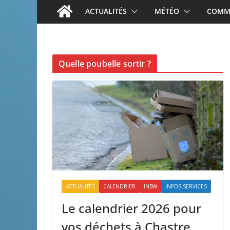
ACTUALITÉS
MÉTÉO
COMME
Quelle poubelle sortir ?
ACTUALITÉS
CALENDRIER
INBW
INFOS-SERVICES
Le calendrier 2026 pour
vos déchets à Chastre