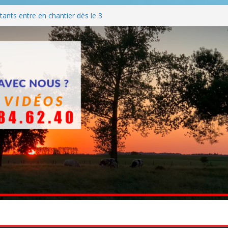
ants entre en chantier dès le 3
 BBQ
Q hormis dimanche
he