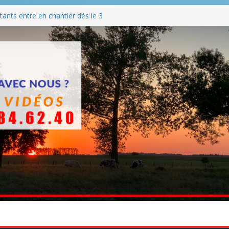
ants entre en chantier dès le 3
 BBQ
Q hormis dimanche
he