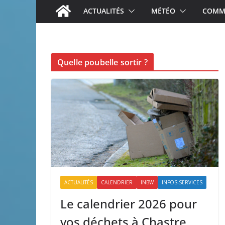
ACTUALITÉS
MÉTÉO
COMME
Quelle poubelle sortir ?
ACTUALITÉS
CALENDRIER
INBW
INFOS-SERVICES
Le calendrier 2026 pour
vos déchets à Chastre