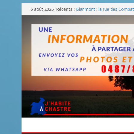
Passer
Récents :
Blanmont : la rue des Combatt
6 août 2026
au
août
Un WE de plus en plus chaud
contenu
Un WE parfait pour faire des
Un WE agréable pour des BB
Une fête nationale sans drac