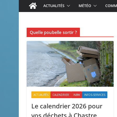
ACTUALITÉS
MÉTÉO
COMME
Quelle poubelle sortir ?
ACTUALITÉS
CALENDRIER
INBW
INFOS-SERVICES
Le calendrier 2026 pour
vos déchets à Chastre