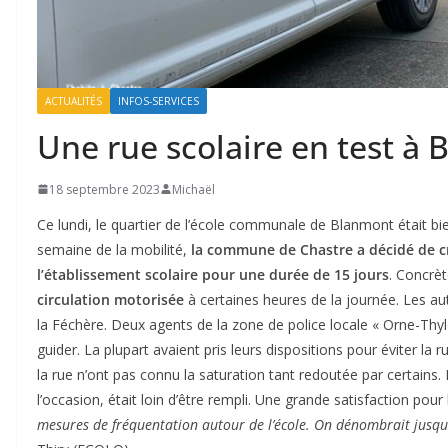
ACTUALITÉS
INFOS-SERVICES
Une rue scolaire en test à
18 septembre 2023
Michaël
Ce lundi, le quartier de l’école communale de Blanmont était bi
semaine de la mobilité,
la commune de Chastre a décidé de cr
l’établissement scolaire pour une durée de 15 jours
. Concrè
circulation motorisée
à certaines heures de la journée. Les aut
la Féchère. Deux agents de la zone de police locale « Orne-Thyl
guider. La plupart avaient pris leurs dispositions pour éviter l
la rue n’ont pas connu la saturation tant redoutée par certains.
l’occasion, était loin d’être rempli. Une grande satisfaction pour 
mesures de fréquentation autour de l’école. On dénombrait jusqu’