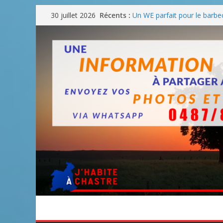
Blanmont : la rue des Comba
Passer
Récents :
30 juillet 2026
août
au
Un WE parfait pour le barbe
contenu
Un WE parfait pour faire d
Un WE agréable pour des 
Une fête nationale sans dra