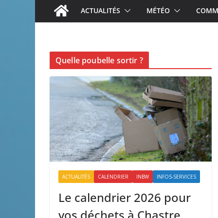
ACTUALITÉS
MÉTÉO
COMME
Quelle poubelle sortir ?
ACTUALITÉS
CALENDRIER
INBW
INFOS-SERVICES
Le calendrier 2026 pour
vos déchets à Chastre