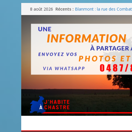
Passer
Récents :
Blanmont : la rue des Combatt
8 août 2026
au
août
Un WE de plus en plus chaud
contenu
Un WE parfait pour faire des
Un WE agréable pour des BB
Une fête nationale sans drac