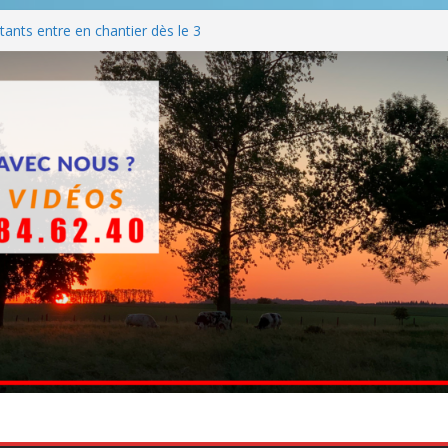
ants entre en chantier dès le 3
 BBQ
Q hormis dimanche
he