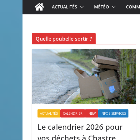
ACTUALITÉS
MÉTÉO
COMME
Quelle poubelle sortir ?
ACTUALITÉS
CALENDRIER
INBW
INFOS-SERVICES
Le calendrier 2026 pour
vos déchets à Chastre