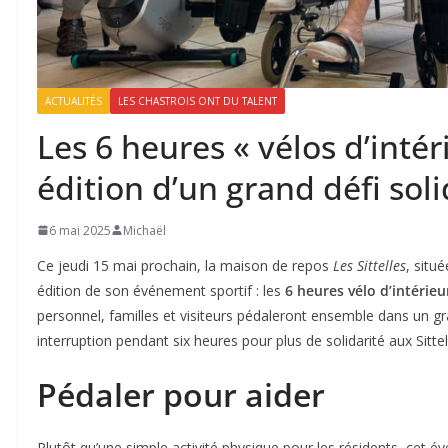
ACTUALITÉS
LES CHASTROIS ONT DU TALENT
Les 6 heures « vélos d’intéri
édition d’un grand défi soli
6 mai 2025
Michaël
Ce jeudi 15 mai prochain, la maison de repos
Les Sittelles
, situ
édition de son événement sportif : les
6 heures vélo
d’intérieu
personnel, familles et visiteurs pédaleront ensemble dans un gra
interruption pendant six heures pour plus de solidarité aux Sit
Pédaler pour aider
Plutôt qu’une simple activité physique pour les résidents, cet 