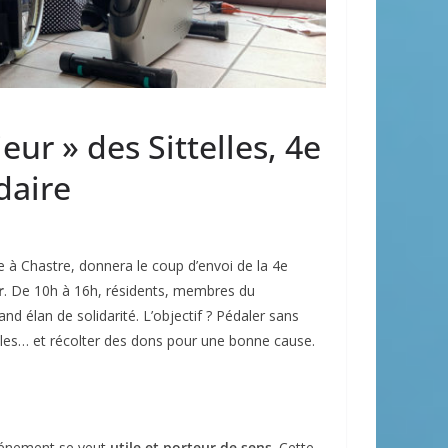
eur » des Sittelles, 4e
daire
ée à Chastre, donnera le coup d’envoi de la 4e
r
. De 10h à 16h, résidents, membres du
nd élan de solidarité. L’objectif ? Pédaler sans
telles… et récolter des dons pour une bonne cause.
événement se veut
utile et porteur de sens
. Cette