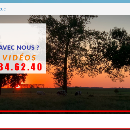
cue
es BBQ
BBQ hormis dimanche
che
ttants entre en chantier dès le 3