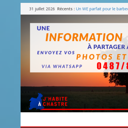
Passer
Récents :
Un WE parfait pour le barbe
31 juillet 2026
au
Un WE parfait pour faire d
Un WE agréable pour des 
contenu
Une fête nationale sans dra
Blanmont : la rue des Comba
août