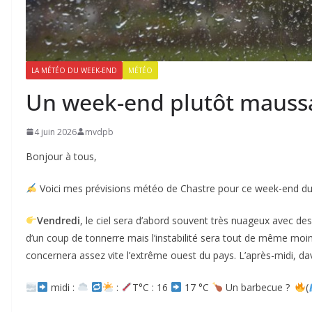
LA MÉTÉO DU WEEK-END
MÉTÉO
Un week-end plutôt mauss
4 juin 2026
mvdpb
Bonjour à tous,
Voici mes prévisions météo de Chastre pour ce week-end du 
Vendredi
, le ciel sera d’abord souvent très nuageux avec des
d’un coup de tonnerre mais l’instabilité sera tout de même moi
concernera assez vite l’extrême ouest du pays. L’après-midi, dav
midi :
:
T°C : 16
17 °C
Un barbecue ?
(