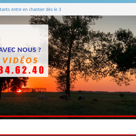
ants entre en chantier dès le 3
 BBQ
Q hormis dimanche
he