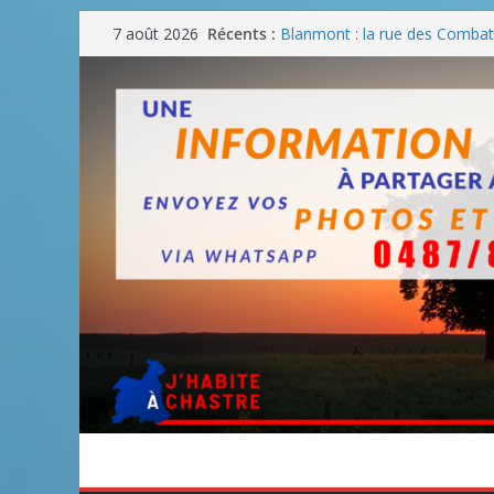
Passer
Récents :
Blanmont : la rue des Combatt
7 août 2026
au
août
Un WE de plus en plus chaud
contenu
Un WE parfait pour faire des
Un WE agréable pour des BB
Une fête nationale sans drac