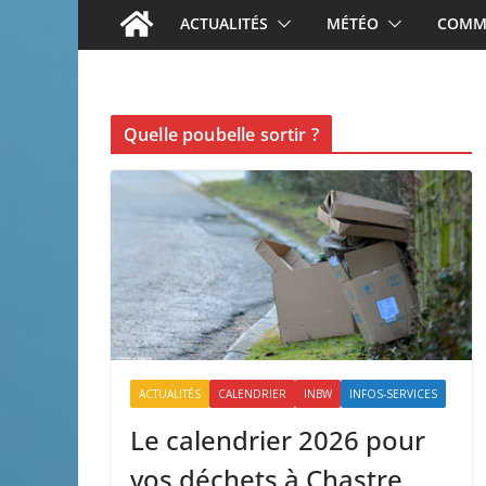
ACTUALITÉS
MÉTÉO
COMME
Quelle poubelle sortir ?
ACTUALITÉS
CALENDRIER
INBW
INFOS-SERVICES
Le calendrier 2026 pour
vos déchets à Chastre