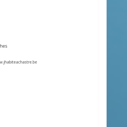
ches
w.jhabiteachastre.be