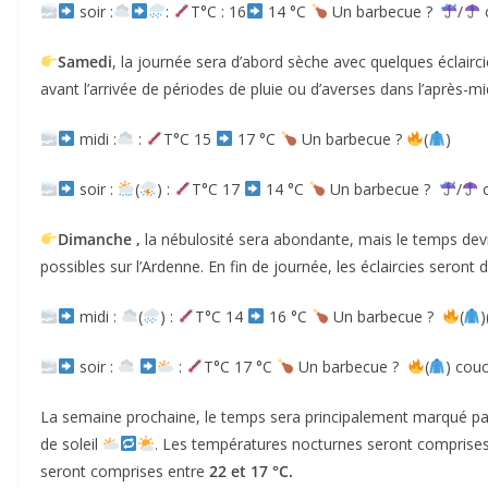
soir :
:
T°C : 16
14 °C
Un barbecue ?
/
c
Samedi
, la journée sera d’abord sèche avec quelques éclairc
avant l’arrivée de périodes de pluie ou d’averses dans l’après-mi
midi :
:
T°C 15
17 °C
Un barbecue ?
(
)
soir :
(
) :
T°C 17
14 °C
Un barbecue ?
/
c
Dimanche ,
la nébulosité sera abondante, mais le temps devr
possibles sur l’Ardenne. En fin de journée, les éclaircies seront
midi :
(
) :
T°C 14
16 °C
Un barbecue ?
(
)
soir :
:
T°C 17 °C
Un barbecue ?
(
) couc
La semaine prochaine, le temps sera principalement marqué par
de soleil
. Les températures nocturnes seront comprises
seront comprises entre
22 et 17 °C.