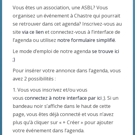
e
Vous êtes un association, une ASBL? Vous
i
r
a
organisez un événement à Chastre qui pourrait
o
c
t
se retrouver dans cet agenda? Inscrivez-vous au
n
site
via ce lien
et connectez-vous à l’interface de
n
h
i
l’agenda ou utilisez
notre formulaire simplifié
.
e
e
o
z
Le mode d’emploi de notre agenda
se trouve ici
e
n
u
;)
n
t
d
Pour insérer votre annonce dans l’agenda, vous
e
avez 2 possibilités :
n
e
d
1. Vous vous inscrivez et/ou vous
a
a
v
vous
connectez à notre interface par ici
;). Si un
t
bandeau noir s’affiche dans le haut de cette
v
u
e
page, vous êtes déjà connecté et vous n’avez
.
i
e
plus qu’à cliquer sur « + Créer » pour ajouter
votre événement dans l’agenda.