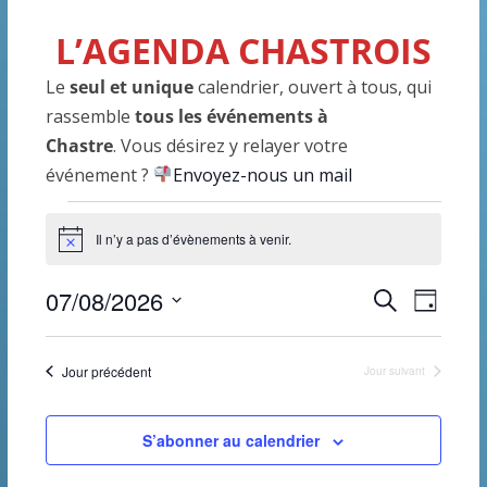
L’AGENDA CHASTROIS
Le
seul et unique
calendrier, ouvert à tous, qui
rassemble
tous les événements à
Chastre
. Vous désirez y relayer votre
événement ?
Envoyez-nous un mail
Évènements
Il n’y a pas d’évènements à venir.
N
o
for
t
R
N
07/08/2026
R
i
J
c
7
e
S
o
e
e
a
c
u
é
h
Jour précédent
Jour suivant
août
r
c
v
l
e
r
e
h
i
2026
S’abonner au calendrier
c
c
h
e
g
t