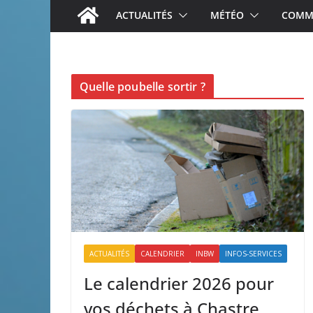
ACTUALITÉS
MÉTÉO
COMME
Quelle poubelle sortir ?
ACTUALITÉS
CALENDRIER
INBW
INFOS-SERVICES
Le calendrier 2026 pour
vos déchets à Chastre