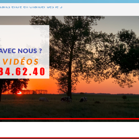
ants entre en chantier dès le 3
 BBQ
Q hormis dimanche
he