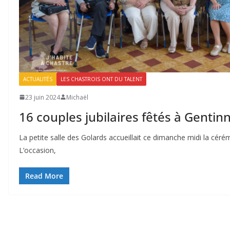
ACTUALITÉS
LES CHASTROIS ONT DU TALENT
23 juin 2024
Michaël
16 couples jubilaires fêtés à Gentin
La petite salle des Golards accueillait ce dimanche midi la cé
L’occasion,
Read More