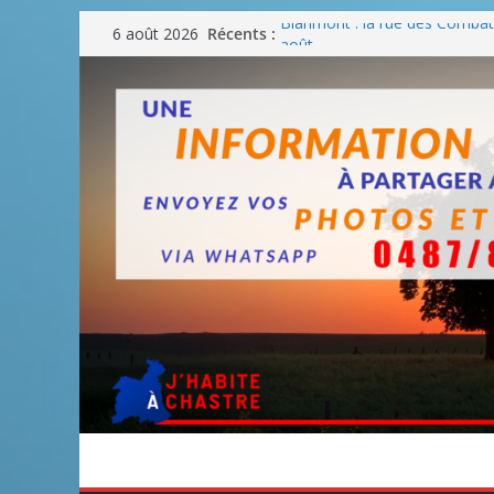
Passer
Récents :
Blanmont : la rue des Combatt
6 août 2026
au
août
Un WE de plus en plus chaud
contenu
Un WE parfait pour faire des
Un WE agréable pour des BB
Une fête nationale sans drac