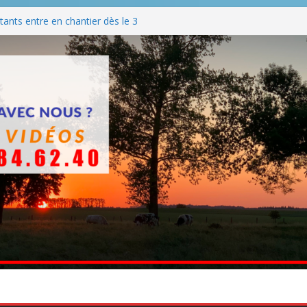
ants entre en chantier dès le 3
 BBQ
Q hormis dimanche
he