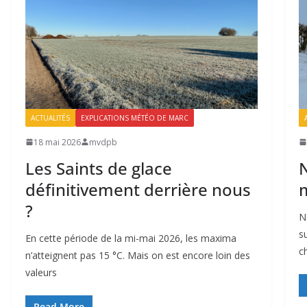
ACTUALITÉS
EXPLICATIONS MÉTÉO DE MARC
18 mai 2026
mvdpb
Les Saints de glace
N
définitivement derrière nous
m
?
N
s
En cette période de la mi-mai 2026, les maxima
c
n’atteignent pas 15 °C. Mais on est encore loin des
valeurs
Read More