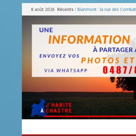
Passer
Récents :
Blanmont : la rue des Combatt
8 août 2026
au
août
Un WE de plus en plus chaud
contenu
Un WE parfait pour faire des
Un WE agréable pour des BB
Une fête nationale sans drac