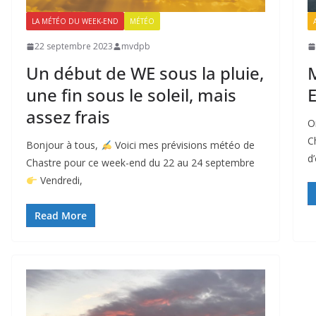
LA MÉTÉO DU WEEK-END
MÉTÉO
22 septembre 2023
mvdpb
Un début de WE sous la pluie,
M
une fin sous le soleil, mais
E
assez frais
O
C
Bonjour à tous,
Voici mes prévisions météo de
d
Chastre pour ce week-end du 22 au 24 septembre
Vendredi,
Read More