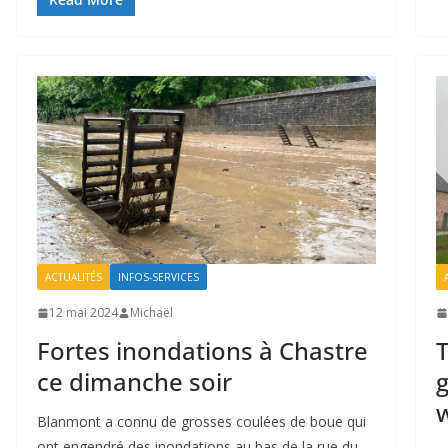
ACTUALITÉS
INFOS-SERVICES
12 mai 2024
Michaël
Fortes inondations à Chastre
T
ce dimanche soir
w
Blanmont a connu de grosses coulées de boue qui
ont engendré des inondations au bas de la rue du