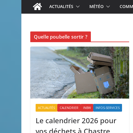
ACTUALITÉS
MÉTÉO
COMME
Quelle poubelle sortir ?
ACTUALITÉS
CALENDRIER
INBW
INFOS-SERVICES
Le calendrier 2026 pour
vos déchets à Chastre