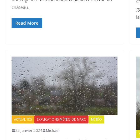
C’
château.
g
l
Read More
ACTUALITÉS
EXPLICATIONS MÉTÉO DE MARC
MÉTÉO
22 janvier 2024
Michaël