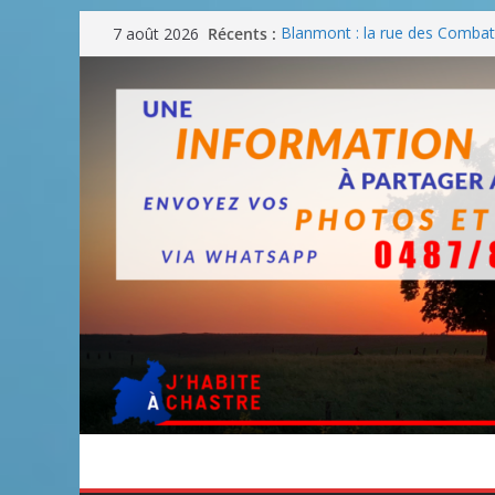
Passer
Récents :
Blanmont : la rue des Combatt
7 août 2026
au
août
Un WE de plus en plus chaud
contenu
Un WE parfait pour faire des
Un WE agréable pour des BB
Une fête nationale sans drac