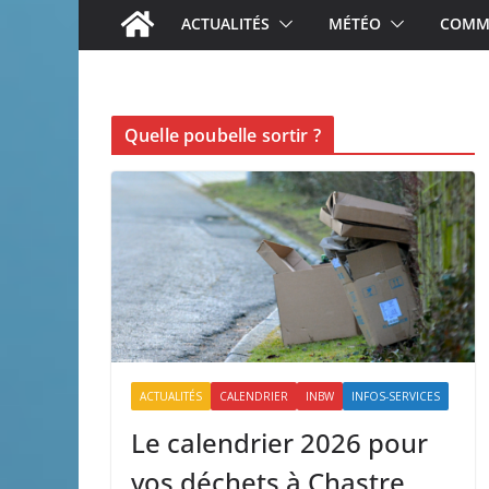
ACTUALITÉS
MÉTÉO
COMME
Quelle poubelle sortir ?
ACTUALITÉS
CALENDRIER
INBW
INFOS-SERVICES
Le calendrier 2026 pour
vos déchets à Chastre