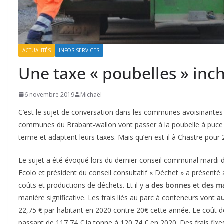
ACTUALITÉS
INFOS-SERVICES
Une taxe « poubelles » in
6 novembre 2019
Michaël
C’est le sujet de conversation dans les communes avoisinantes 
communes du Brabant-wallon vont passer à la poubelle à puce e
terme et adaptent leurs taxes. Mais qu’en est-il à Chastre pour 
Le sujet a été évoqué lors du dernier conseil communal mardi d
Ecolo et président du conseil consultatif « Déchet » a présenté 
coûts et productions de déchets. Et il y a
des bonnes et des m
manière significative. Les frais liés au parc à conteneurs vont
a
22,75 € par habitant en 2020 contre 20€ cette année. Le coût 
passant de 117,74 € la tonne à 120,74 € en 2020. Des frais fi