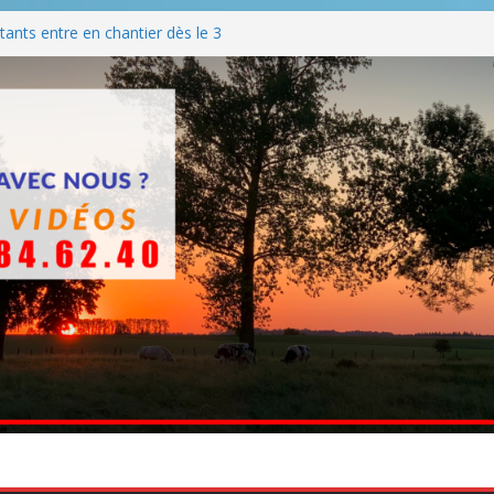
ants entre en chantier dès le 3
 BBQ
Q hormis dimanche
he