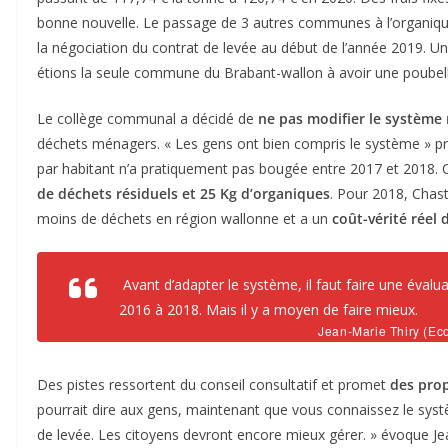
bonne nouvelle. Le passage de 3 autres communes à l’organique 
la négociation du contrat de levée au début de l’année 2019. U
étions la seule commune du Brabant-wallon à avoir une poubel
Le collège communal a décidé de
ne pas modifier le système 
déchets ménagers. « Les gens ont bien compris le système » pr
par habitant n’a pratiquement pas bougée entre 2017 et 2018
de déchets résiduels et 25 Kg d’organiques
. Pour 2018, Chas
moins de déchets en région wallonne et a un
coût-vérité réel
Avant d’adapter le système, il faut faire une évalu
2016 à 2018. Mais il y a moyen de faire mieux.
Jean-Marie Thiry (Ec
Des pistes ressortent du conseil consultatif et promet
des prop
pourrait dire aux gens, maintenant que vous connaissez le sys
de levée. Les citoyens devront encore mieux gérer. » évoque Jean