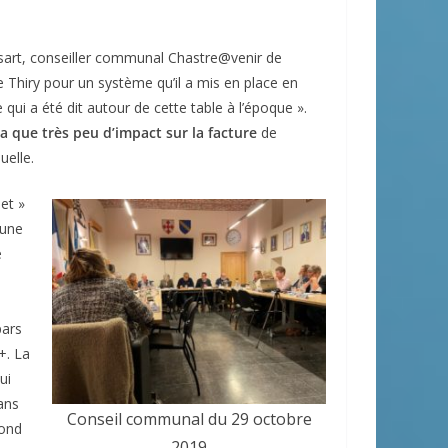
sart, conseiller communal Chastre@venir de
 Thiry pour un système qu’il a mis en place en
 qui a été dit autour de cette table à l’époque ».
ra que très peu d’impact sur la facture
de
uelle.
et »
 une
e
e
pars
+. La
ui
ans
Conseil communal du 29 octobre
pond
2019