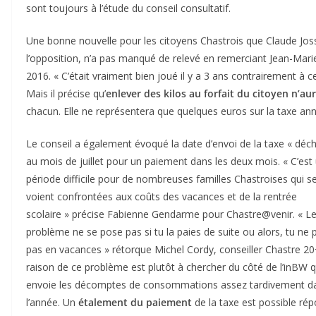
sont toujours à l’étude du conseil consultatif.
Une bonne nouvelle pour les citoyens Chastrois que Claude Jos
l’opposition, n’a pas manqué de relevé en remerciant Jean-Marie
2016. « C’était vraiment bien joué il y a 3 ans contrairement à ce
Mais il précise qu’
enlever des kilos au forfait du citoyen n’au
chacun. Elle ne représentera que quelques euros sur la taxe ann
Le conseil a également évoqué la date d’envoi de la taxe « déch
au mois de juillet pour un paiement dans les deux mois. « C’est
période difficile pour de nombreuses familles Chastroises qui s
voient confrontées aux coûts des vacances et de la rentrée
scolaire » précise Fabienne Gendarme pour Chastre@venir. « L
problème ne se pose pas si tu la paies de suite ou alors, tu ne 
pas en vacances » rétorque Michel Cordy, conseiller Chastre 20
raison de ce problème est plutôt à chercher du côté de l’inBW q
envoie les décomptes de consommations assez tardivement d
l’année. Un
étalement du paiement
de la taxe est possible ré