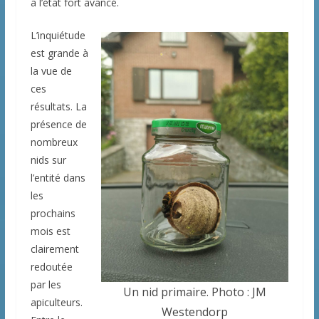
a l’état fort avancé.
L’inquiétude
est grande à
la vue de
ces
résultats. La
présence de
nombreux
nids sur
l’entité dans
les
prochains
mois est
clairement
redoutée
par les
Un nid primaire. Photo : JM
apiculteurs.
Westendorp