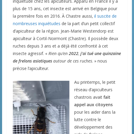
inquiétude chez les apiculteurs. Apparu en France il y a
plus de 15 ans, cet insecte est arrivé en Belgique pour
la première fois en 2016. À Chastre aussi,
il suscite de
nombreuses inquiétudes
de la part d’un petit collectif
d’apiculteur de la région. Jean-Marie Westendorp est
apiculteur à Cortil-Noirmont (Chastre). Il possède deux
ruches depuis 3 ans et a déjà été confronté à cet
insecte agressif. «
Rien qu’en
2022
,
j’ai tué une quinzaine
de frelons asiatiques
autour de ces ruches
. » nous
précise l’apiculteur.
Au printemps, le petit
réseau d’apiculteurs
chastrois avait
fait
appel aux citoyens
pour les aider dans la
lutte contre le
développement des