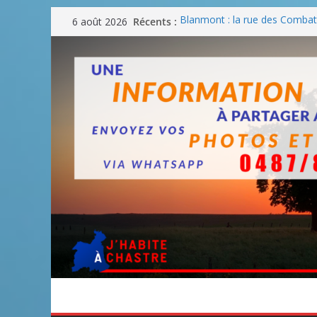
Passer
Récents :
Blanmont : la rue des Combatt
6 août 2026
au
août
Un WE de plus en plus chaud
contenu
Un WE parfait pour faire des
Un WE agréable pour des BB
Une fête nationale sans drac