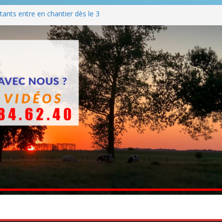
ants entre en chantier dès le 3
 BBQ
Q hormis dimanche
he