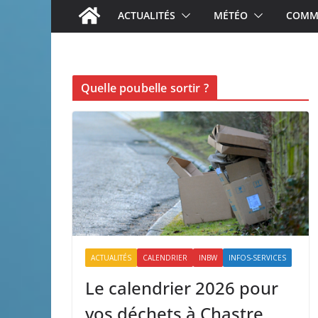
ACTUALITÉS
MÉTÉO
COMME
Quelle poubelle sortir ?
ACTUALITÉS
CALENDRIER
INBW
INFOS-SERVICES
Le calendrier 2026 pour
vos déchets à Chastre