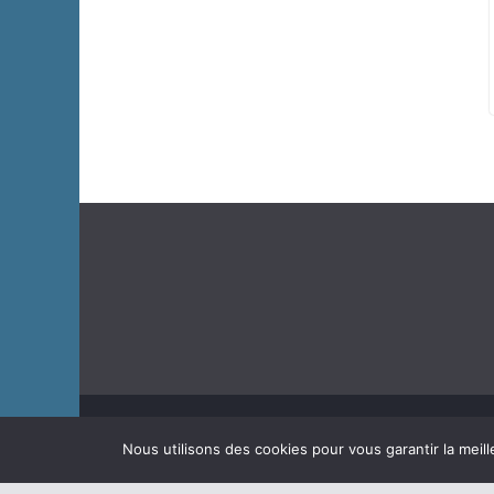
Copyright © 2026
J'habite à Chastre
. Tous droits rése
Nous utilisons des cookies pour vous garantir la meill
Theme
ColorMag
par ThemeGrill. Propulsé par
WordP