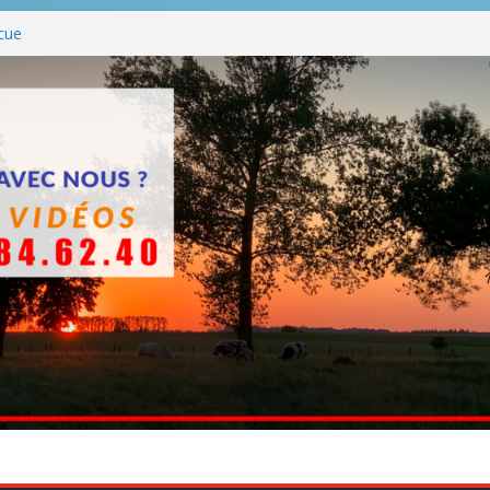
cue
es BBQ
BBQ hormis dimanche
che
ttants entre en chantier dès le 3