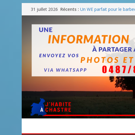
Passer
Récents :
Un WE parfait pour le barbe
31 juillet 2026
au
Un WE parfait pour faire d
Un WE agréable pour des 
contenu
Une fête nationale sans dra
Blanmont : la rue des Comba
août