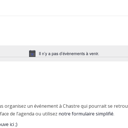
Il n’y a pas d’évènements à venir.
N
o
t
i
c
e
s organisez un événement à Chastre qui pourrait se retrou
face de l’agenda ou utilisez
notre formulaire simplifié
.
uve ici ;)