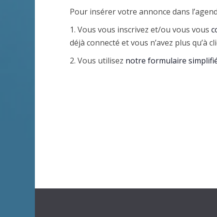
n
c
Pour insérer votre annonce dans l’agenda
u
a
h
n
1. Vous vous inscrivez et/ou vous vous
c
e
e
v
déjà connecté et vous n’avez plus qu’à c
r
d
2. Vous utilisez
notre formulaire simplifi
i
c
a
h
t
g
e
e
a
r
.
É
t
v
i
è
n
o
e
n
m
e
d
n