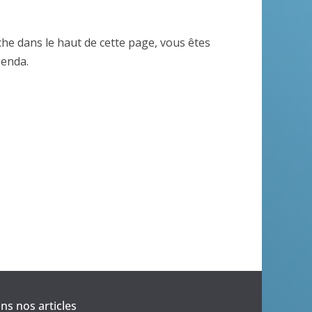
e
v
iche dans le haut de cette page, vous êtes
u
genda.
e
s
É
v
è
n
e
m
s nos articles