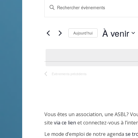
Évènements
R
S
e
a
i
c
À venir
s
Aujourd’hui
h
i
S
r
e
é
m
l
r
o
e
t
Évènements
précédents
c
c
-
t
h
c
i
l
e
o
é
n
e
Vous êtes un association, une ASBL? Vou
.
n
site
via ce lien
et connectez-vous à l’inter
R
t
e
Le mode d’emploi de notre agenda
se tro
e
z