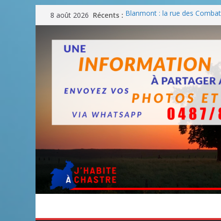
Passer
Récents :
Blanmont : la rue des Combatt
8 août 2026
au
août
Un WE de plus en plus chaud
contenu
Un WE parfait pour faire des
Un WE agréable pour des BB
Une fête nationale sans drac