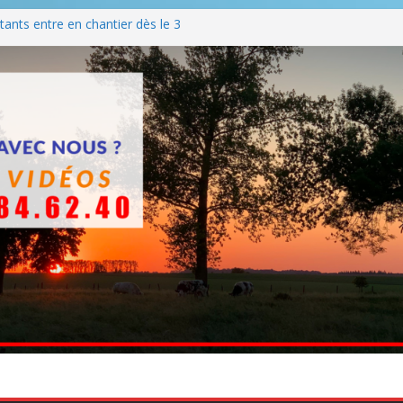
ants entre en chantier dès le 3
 BBQ
Q hormis dimanche
he