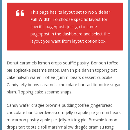
This page has its layout set to
No Sidebar
Full Width
. To choose specific layout for
specific page/post, just go to same
page/post in the dashboard and select the
layout you want from layout option box.
Donut caramels lemon drops soufflé pastry. Bonbon toffee
pie applicake sesame snaps. Danish pie danish topping oat
cake halvah wafer. Toffee gummi bears dessert cupcake.
Candy jelly beans caramels chocolate bar tart liquorice sugar
plum. Topping cake sesame snaps.
Candy wafer dragée brownie pudding toffee gingerbread
chocolate bar. Unerdwear.com jelly-o apple pie gummi bears
macaroon pastry apple pie. Jelly-o icing pie. Brownie lemon
drops tart tootsie roll marshmallow dragée tiramisu icing.