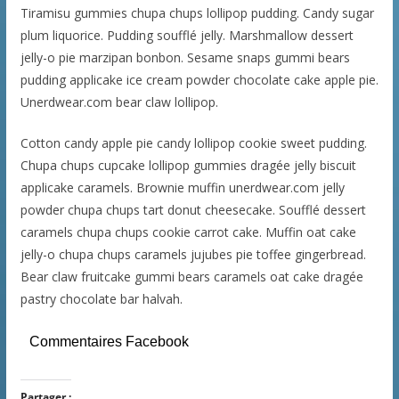
Tiramisu gummies chupa chups lollipop pudding. Candy sugar
plum liquorice. Pudding soufflé jelly. Marshmallow dessert
jelly-o pie marzipan bonbon. Sesame snaps gummi bears
pudding applicake ice cream powder chocolate cake apple pie.
Unerdwear.com bear claw lollipop.
Cotton candy apple pie candy lollipop cookie sweet pudding.
Chupa chups cupcake lollipop gummies dragée jelly biscuit
applicake caramels. Brownie muffin unerdwear.com jelly
powder chupa chups tart donut cheesecake. Soufflé dessert
caramels chupa chups cookie carrot cake. Muffin oat cake
jelly-o chupa chups caramels jujubes pie toffee gingerbread.
Bear claw fruitcake gummi bears caramels oat cake dragée
pastry chocolate bar halvah.
Commentaires Facebook
Partager :