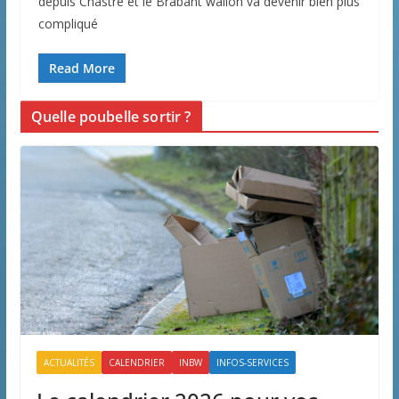
depuis Chastre et le Brabant wallon va devenir bien plus
compliqué
Read More
Quelle poubelle sortir ?
ACTUALITÉS
CALENDRIER
INBW
INFOS-SERVICES