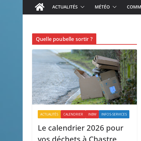
ACTUALITÉS
MÉTÉO
COMME
Quelle poubelle sortir ?
ACTUALITÉS
CALENDRIER
INBW
INFOS-SERVICES
Le calendrier 2026 pour
vos déchets à Chastre