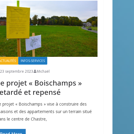
ACTUALITÉS
INFOS-SERVICES
23 septembre 2023
Michaël
e projet « Boischamps »
etardé et repensé
e projet « Boischamps » vise à construire des
aisons et des appartements sur un terrain situé
ans le centre de Chastre,
Read More