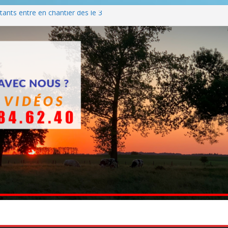
ants entre en chantier dès le 3
 BBQ
Q hormis dimanche
he