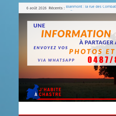
Passer
Blanmont : la rue des Combatt
Récents :
6 août 2026
au
août
Un WE de plus en plus chaud
contenu
Un WE parfait pour faire des
Un WE agréable pour des BB
Une fête nationale sans drac