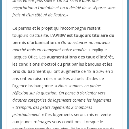
sincèrement plus suivre. On est rentré dans une
négociation à l’amiable et on a décidé de se séparer sans
frais ni d’un côté ni de l’autre.
«
Ce permis et le projet qui l’accompagne restent
toujours d’actualité. L’
APIBW est toujours titulaire du
permis d’urbanisation
. «
On va relancer un nouveau
marché mais en changeant notre modèle
. » explique
Jacques Otlet. Les
augmentations des taux d’intérêt
,
les
conditions d’octroi
du prêt par les banques et les
prix du bâtiment
qui ont augmenté de 18 à 20% en 3
ans ont eu raison des modèles actuels d’aides de
l’agence brabançonne. «
Nous sommes en pleine
réflexion sur la question. On pense à s’orienter vers
d’autres catégories de logements comme les logements
« tremplin, des petits logements 2 chambres
principalement
. » Ces logements seront mis en vente
aux jeunes ménages sous conditions. Lorsque le
propriétaire revendra son bien, l’idée de l’agence est de