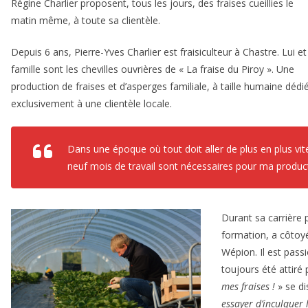
Régine Charlier proposent, tous les jours, des fraises cueillies le
matin même, à toute sa clientèle.
Depuis 6 ans, Pierre-Yves Charlier est fraisiculteur à Chastre. Lui et
famille sont les chevilles ouvrières de « La fraise du Piroy ». Une
production de fraises et d’asperges familiale, à taille humaine dédi
exclusivement à une clientèle locale.
Dans une époque où tout doit aller de plus en plus vit
neuf mois de travail sont nécessaires pour ma produc
Durant sa carrière 
formation, a côtoy
Wépion. Il est pass
toujours été attiré 
mes fraises
!
» se di
essayer d’inculquer 