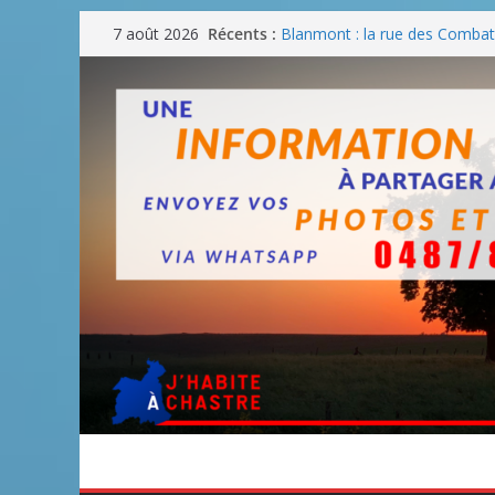
Passer
Récents :
Blanmont : la rue des Combatt
7 août 2026
au
août
Un WE de plus en plus chaud
contenu
Un WE parfait pour faire des
Un WE agréable pour des BB
Une fête nationale sans drac