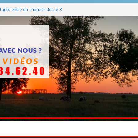
ants entre en chantier dès le 3
 BBQ
Q hormis dimanche
he