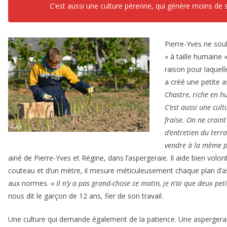
C’est aussi une culture pérenne, qui génère moins de st
Pierre-Yves ne sou
« à taille humaine ».
raison pour laquell
a créé une petite 
Chastre, riche en h
C’est aussi une cul
fraise. On ne craint 
d’entretien du terra
vendre à la même pé
ainé de Pierre-Yves et Régine, dans l’aspergeraie. Il aide bien volo
couteau et d’un mètre, il mesure méticuleusement chaque plan d’a
aux normes. «
Il n’y a pas grand-chose ce matin, je n’ai que deux peti
nous dit le garçon de 12 ans, fier de son travail.
Une culture qui demande également de la patience. Une aspergera