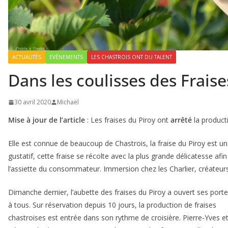
ACTUALITÉS
EVÉNEMENTS
LES CHASTROIS ONT DU TALENT
Dans les coulisses des Fraise
30 avril 2020
Michaël
Mise à jour de l’article
: Les fraises du Piroy ont
arrêté
la produc
Elle est connue de beaucoup de Chastrois, la fraise du Piroy est un 
gustatif, cette fraise se récolte avec la plus grande délicatesse afin
l’assiette du consommateur. Immersion chez les Charlier, créateurs
Dimanche dernier, l’aubette des fraises du Piroy a ouvert ses port
à tous. Sur réservation depuis 10 jours, la production de fraises
chastroises est entrée dans son rythme de croisière. Pierre-Yves e