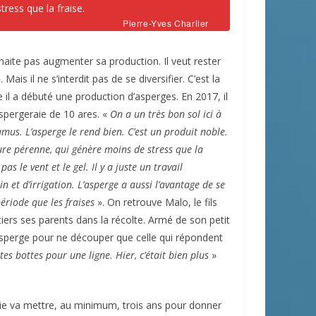
ress que la fraise.
Pierre-Yves Charlier
haite pas augmenter sa production. Il veut rester
 Mais il ne s’interdit pas de se diversifier. C’est la
e il a débuté une production d’asperges. En 2017, il
aspergeraie de 10 ares. «
On a un très bon sol ici à
umus. L’asperge le rend bien. C’est un produit noble.
ture pérenne, qui génère moins de stress que la
pas le vent et le gel. Il y a juste un travail
in et d’irrigation. L’asperge a aussi l’avantage de se
riode que les fraises
». On retrouve Malo, le fils
ntiers ses parents dans la récolte. Armé de son petit
sperge pour ne découper que celle qui répondent
tes bottes pour une ligne. Hier, c’était bien plus
»
ie va mettre, au minimum, trois ans pour donner