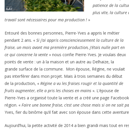
patience de la cultu
plus vite, la cultur
travail sont nécessaires pour ma production !
»
Entouré des bonnes personnes, Pierre-Yves a appris le métier
pendant 2 ans. «
Si j’ai appris consciencieusement la culture de la
fraise, un mois avant ma première production, j’étais nulle part en
ce qui concerne la vente
» nous confie Pierre-Yves. Je voulais deux
points de vente : un à la maison et un autre au Delhaize, la
grande surface de la commune. Mon épouse, Régine, ne voulait
pas interférer dans mon projet. Mais à trois semaines du début
de la production, «
Régine a vu les fraises rougir et la quantité de
fruits augmenter, elle a pris les choses en mains
». L’épouse de
Pierre-Yves a organisé toute la vente et a créé une page Facebook 
région. «
Faire une bonne fraise, c’est une chose mais si on ne sait pa
Yves, fier du binôme qu’il fait avec son épouse dans cette aventure
Aujourd’hui, la petite activité de 2014 a bien grandi mais tout en r