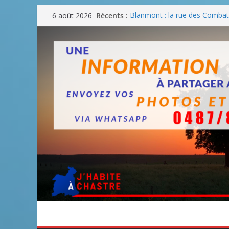
Passer
Récents :
Blanmont : la rue des Combatt
6 août 2026
au
août
Un WE de plus en plus chaud
contenu
Un WE parfait pour faire des
Un WE agréable pour des BB
Une fête nationale sans drac