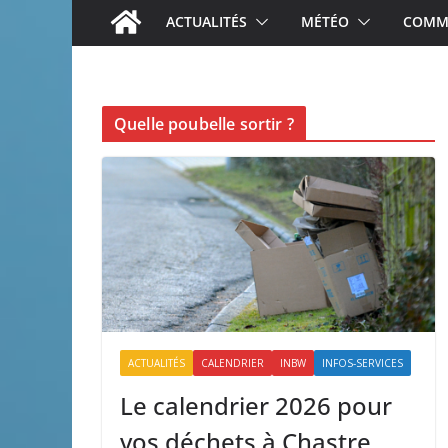
ACTUALITÉS
MÉTÉO
COMME
Quelle poubelle sortir ?
ACTUALITÉS
CALENDRIER
INBW
INFOS-SERVICES
Le calendrier 2026 pour
vos déchets à Chastre