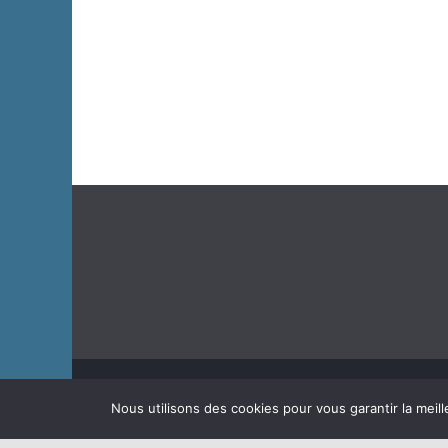
Copyright © 2026
J'habite à Chastre
. Tous droits rése
Nous utilisons des cookies pour vous garantir la meill
Theme
ColorMag
par ThemeGrill. Propulsé par
WordP