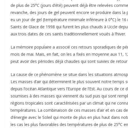
de plus de 25°C (jours d’été) peuvent déjà être relevées comme 
revanche, des jours de gel peuvent encore se produire dans la p
eu un jour de gel (température minimale inférieure à 0°C) le 1
Saints de Glace de 1998 qui furent les plus chauds à Uccle depu
aux trois dates de ces saints traditionnellement voués à l’hiver.
La mémoire populaire a associé ces retours sporadiques de pério
mois de mai. Mais, en fait, on les a fixés en moyenne aux 11, 12
peut avoir des périodes déjà chaudes qui sont suivies de retour d
La cause de ce phénomène se situe dans les situations atmosph
Les masses d’air qui déterminent le plus souvent notre temps 
depuis l’océan Atlantique vers l’Europe de l’Est. Au cours de c
soumises à des masses qui viennent du sud puis qui sont rempl
régions tropicales sont caractérisées par un climat qui ne conn
températures. La combinaison de ces masses d’air et en cas de c
d’énergie avec le Soleil qui monte de plus en plus haut dans no
les cas les plus favorables des températures de plus de 25°C en 