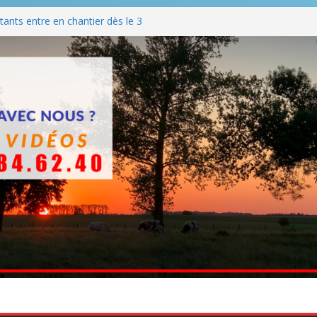
ants entre en chantier dès le 3
 BBQ
Q hormis dimanche
he