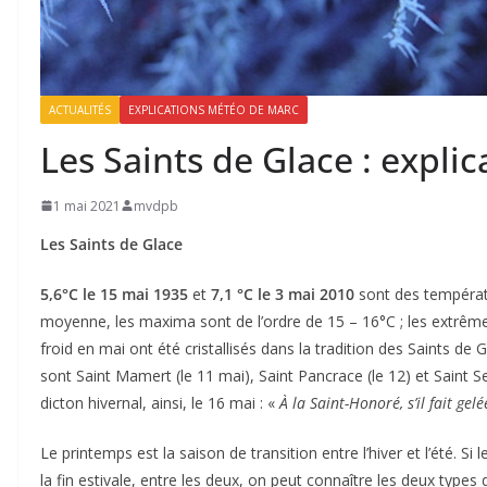
ACTUALITÉS
EXPLICATIONS MÉTÉO DE MARC
Les Saints de Glace : explic
1 mai 2021
mvdpb
Les Saints de Glace
5,6°C le 15 mai 1935
et
7,1 °C le 3 mai 2010
sont des températu
moyenne, les maxima sont de l’ordre de 15 – 16°C ; les extrême
froid en mai ont été cristallisés dans la tradition des Saints de
sont Saint Mamert (le 11 mai), Saint Pancrace (le 12) et Saint Ser
dicton hivernal, ainsi, le 16 mai : «
À la Saint-Honoré, s’il fait gel
Le printemps est la saison de transition entre l’hiver et l’été. S
la fin estivale, entre les deux, on peut connaître les deux types