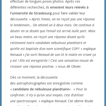
effectuer de longues poses photos. Après ces
différentes recherches, ils
envoient leurs relevés à
l’université de Strasbourg
pour faire valider leur
découverte. «
Après l’envoi, on ne reçoit pas une réponse
le lendemain… On attend un à deux mois. On continue à
douter en se disant que l’email est arrivé nulle part. Mais
un beau matin, on reçoit une réponse disant qu’ils
retiennent notre candidate nébuleuse planétaire et
qu’elle est baptisée d’un nom scientifique COP1
» explique
Renaud «
J’ai sorti Renaud de son lit le matin en criant ça
y est ! Elle est enregistrée ! C’est une sensation inouïe de
recevoir une réponse positive.
» nous dit Olivier.
Dès ce moment, la découverte
des astrophotographes est enregistrée comme
«
candidate de nébuleuse planétaire
« . «
Pour la
confirmer, il n’y a qu’un seul moyen, c’est d’utiliser
une spectroscopie.
» explique Renaud. Cet ultime étude